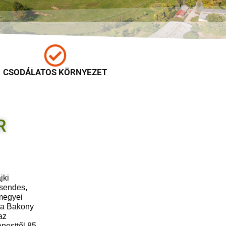
CSODÁLATOS KÖRNYEZET
R
jki
csendes,
 megyei
, a Bakony
az
pesttől 85