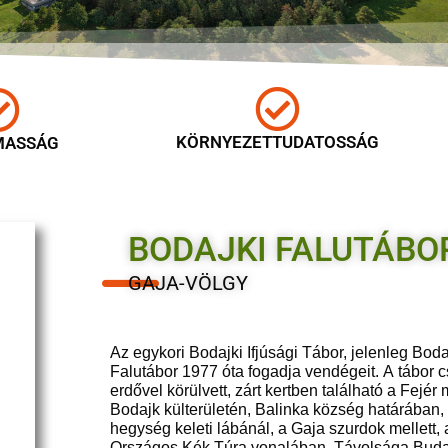
KÖRNYEZETTUDATOSSÁG
MASSÁG
BODAJKI FALUTÁBO
GAJA-VÖLGY
Az egykori Bodajki Ifjúsági Tábor, jelenleg Boda
Falutábor 1977 óta fogadja vendégeit. A tábor 
erdővel körülvett, zárt kertben található a Fejér
Bodajk külterületén, Balinka község határában
hegység keleti lábánál, a Gaja szurdok mellett, 
Országos Kék Túra vonalában. Távolsága Buda