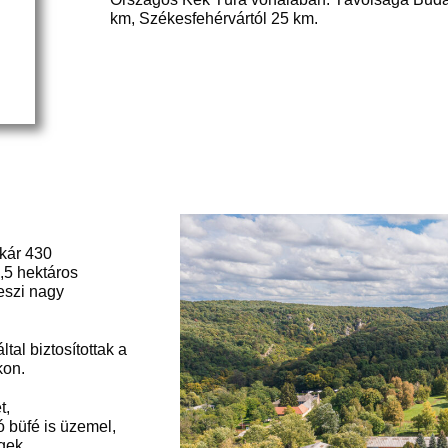
km, Székesfehérvártól 25 km.
akár 430
6,5 hektáros
teszi nagy
tal biztosítottak a
kon.
t,
ó büfé is üzemel,
égek