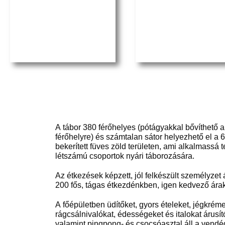
A tábor 380 férőhelyes (pótágyakkal bővíthető 
férőhelyre) és számtalan sátor helyezhető el a 
bekerített füves zöld területen, ami alkalmassá 
létszámú csoportok nyári táborozására.
Az étkezések képzett, jól felkészült személyzet ál
200 fős, tágas étkezdénkben, igen kedvező ára
A főépületben üdítőket, gyors ételeket, jégkréme
rágcsálnivalókat, édességeket és italokat árusít
valamint pingpong- és csocsóasztal áll a vend